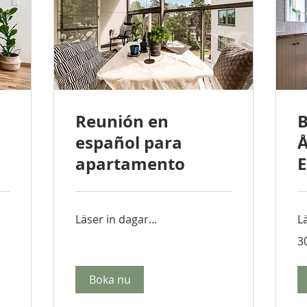
Reunión en
B
español para
Å
apartamento
E
Läser in dagar...
Lä
3
Boka nu