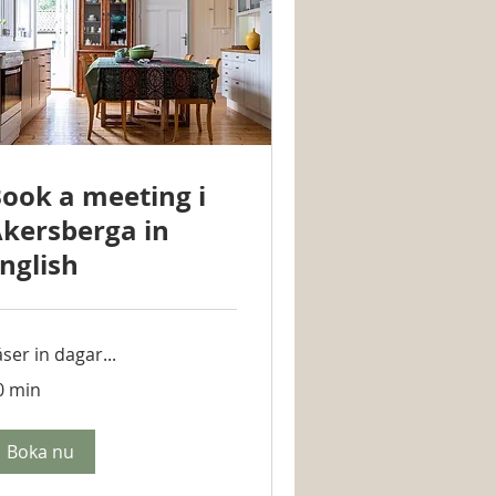
ook a meeting i
kersberga in
nglish
ser in dagar...
0 min
Boka nu