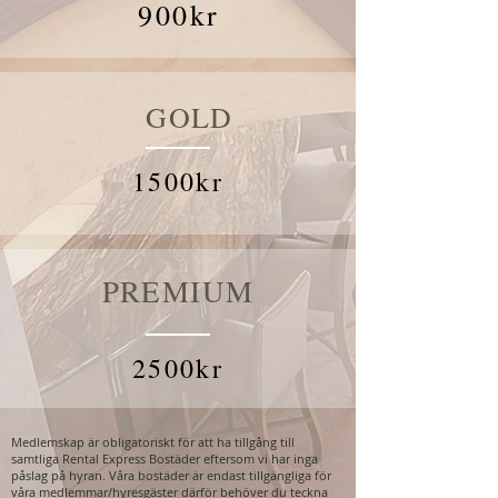
900kr
GOLD
1500kr
PREMIUM
2500kr
Medlemskap är obligatoriskt för att ha tillgång till
samtliga Rental Express Bostäder eftersom vi har inga
påslag på hyran. Våra bostäder är endast tillgängliga för
våra medlemmar/hyresgäster därför behöver du teckna