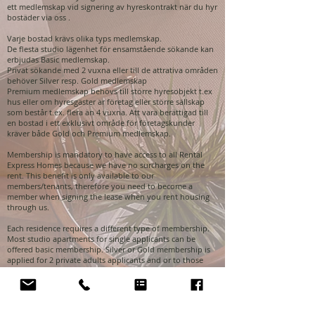
ett medlemskap vid signering av hyreskontrakt när du hyr
bostäder via oss .
Varje bostad krävs olika typs medlemskap.
De flesta studio lägenhet för ensamstående sökande kan
erbjudas Basic medlemskap.
Privat sökande med 2 vuxna eller till de attrativa områden
behöver Silver resp. Gold medlemskap
Premium medlemskap behövs till större hyresobjekt t.ex
hus eller om hyresgäster är företag eller större sällskap
som består t.ex. flera än 4 vuxna. Att vara berättigad till
en bostad i ett exklusivt område för företagskunder
kräver både Gold och Premium medlemskap.
Membership is mandatory to have access to all Rental
Express Homes because we have no surcharges on the
rent. This benefit is only available to our
members/tenants, therefore you need to become a
member when signing the lease when you rent housing
through us.
Each residence requires a different type of membership.
Most studio apartments for single applicants can be
offered basic membership. Silver or Gold membership is
applied for 2 private adults applicants and or to those
attractive areas. Premium membership is needed for
houses or large objects or if the tenants are companies or
larger groups consisting of e.g. more than 4 adults.
Getting priority access to a home in an exclusive area for
cooperative customers requires both Gold and Premium